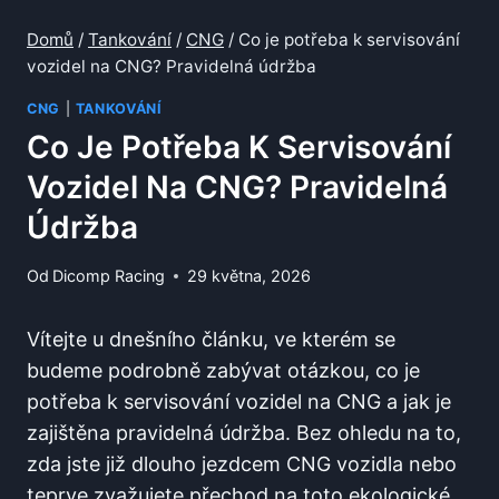
Domů
/
Tankování
/
CNG
/
Co je potřeba k servisování
vozidel na CNG? Pravidelná údržba
CNG
|
TANKOVÁNÍ
Co Je Potřeba K Servisování
Vozidel Na CNG? Pravidelná
Údržba
Od
Dicomp Racing
29 května, 2026
Vítejte u dnešního článku, ve kterém se
budeme podrobně zabývat otázkou, co je
potřeba k servisování vozidel na CNG a jak je
zajištěna pravidelná údržba. Bez ohledu na to,
zda jste již dlouho jezdcem CNG vozidla nebo
teprve zvažujete přechod na toto ekologické