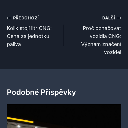
Navigace
PŘEDCHOZÍ
DALŠÍ
Pro
Kolik stojí litr CNG:
Proč označovat
Cena za jednotku
vozidla CNG:
Příspěvek
paliva
Význam značení
vozidel
Podobné Příspěvky