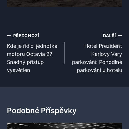
Navigace
PŘEDCHOZÍ
DALŠÍ
Pro
Kde je řídící jednotka
Hotel Prezident
motoru Octavia 2?
Karlovy Vary
Příspěvek
Snadný přístup
parkování: Pohodlné
vysvětlen
parkování u hotelu
Podobné Příspěvky