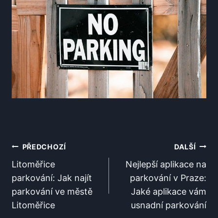
Navigace
PŘEDCHOZÍ
DALŠÍ
Pro
Litoměřice
Nejlepší aplikace na
parkování: Jak najít
parkování v Praze:
Příspěvek
parkování ve městě
Jaké aplikace vám
Litoměřice
usnadní parkování