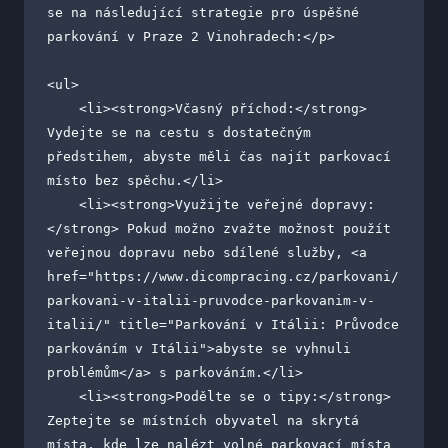
se na následující strategie pro úspěšné 
parkování v Praze 2 Vinohradech:</p>

<ul>

    <li><strong>Včasný příchod:</strong> 
Vydejte se na cestu s dostatečným 
předstihem, abyste měli čas najít parkovací 
místo bez spěchu.</li>

    <li><strong>Využijte veřejné dopravy:
</strong> Pokud možno zvažte možnost použít 
veřejnou dopravu nebo sdílené služby, <a 
href="https://www.dicompracing.cz/parkovani/
parkovani-v-italii-pruvodce-parkovanim-v-
italii/" title="Parkování v Itálii: Průvodce 
parkováním v Itálii">abyste se vyhnuli 
problémům</a> s parkováním.</li>

    <li><strong>Podělte se o tipy:</strong> 
Zeptejte se místních obyvatel na skrytá 
místa, kde lze nalézt volné parkovací místa 