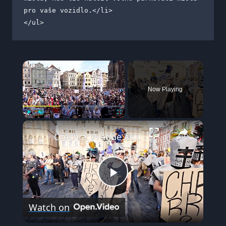
pro vaše vozidlo.</li>

</ul>
×
Now Playing
×
Play
Unmute
Fullscreen
Czechia: Prague activists demonstrate against public media funding bill.
Play
Watch on
Video