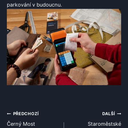
parkování ​v budoucnu.
Navigace
PŘEDCHOZÍ
DALŠÍ
Pro
Černý Most
Staroměstské