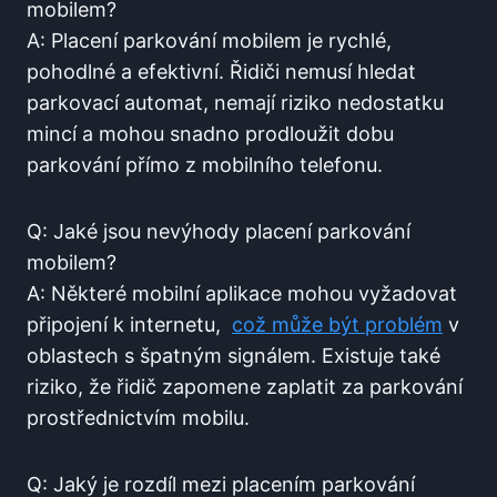
mobilem?
A: Placení parkování mobilem je rychlé,
pohodlné a efektivní. Řidiči ⁢nemusí⁤ hledat
parkovací ‌automat, nemají riziko nedostatku‍
mincí​ a mohou ‌snadno prodloužit dobu
parkování ⁣přímo z mobilního ​telefonu.
Q: ⁤Jaké jsou ⁤nevýhody‌ placení parkování
mobilem?
A: ​Některé mobilní aplikace mohou‍ vyžadovat
připojení k internetu, ​
což může ⁣být problém
v
⁢oblastech s⁢ špatným signálem. Existuje⁢ také
riziko, že řidič ​zapomene zaplatit za ⁤parkování
prostřednictvím mobilu.
Q: Jaký je rozdíl⁣ mezi‌ placením parkování