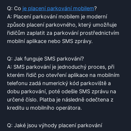
Q: Co
je ⁣placení parkování mobilem
?
A:‌ Placení parkování mobilem ⁢je moderní
způsob placení parkovného,‍ který‌ umožňuje
‌řidičům zaplatit za parkování ⁣prostřednictvím
mobilní aplikace nebo SMS ‍zprávy.
Q: ⁢Jak funguje SMS parkování?
A: SMS ‌parkování ⁢je jednoduchý proces, při​
kterém řidič⁣ po ‌otevření aplikace na⁢ mobilním
telefonu zadá numerický kód parkoviště⁢ a
⁣dobu parkování, poté⁣ odešle SMS zprávu na
určené​ číslo. ​Platba je následně odečtena z
kreditu ‌u ⁢mobilního operátora.
Q: Jaké jsou⁢ výhody placení parkování