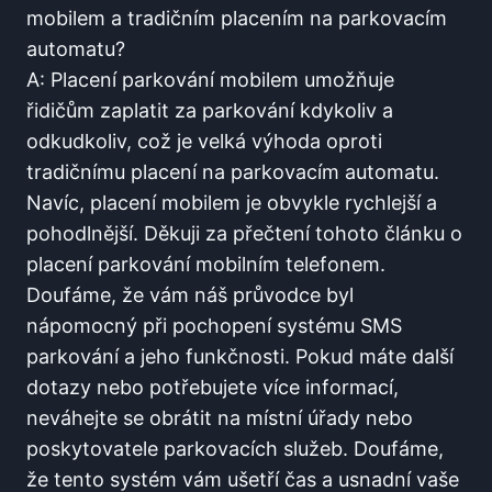
mobilem a​ tradičním placením na parkovacím
automatu?
A:⁤ Placení ⁤parkování ‍mobilem umožňuje
‍řidičům ⁤zaplatit za parkování kdykoliv a
odkudkoliv, což je velká ‍výhoda oproti
tradičnímu placení​ na‌ parkovacím automatu.
Navíc, placení mobilem je obvykle rychlejší a
pohodlnější.​ Děkuji za přečtení tohoto článku o‍
placení parkování mobilním ​telefonem.⁤
Doufáme, že ⁢vám náš⁤ průvodce byl
nápomocný při​ pochopení systému SMS
parkování a jeho funkčnosti. Pokud máte další
⁢dotazy nebo potřebujete ‍více informací,
neváhejte se obrátit‍ na místní úřady nebo
poskytovatele‌ parkovacích služeb. Doufáme,
že tento ‌systém vám ušetří⁣ čas a usnadní‌ vaše⁤