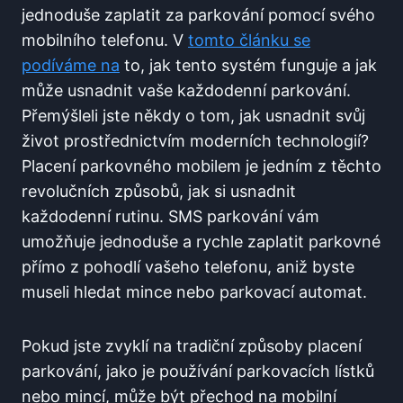
‌jednoduše zaplatit ⁢za parkování pomocí ⁢svého
mobilního ​telefonu. V⁤
tomto ⁤článku se
podíváme na
to, jak tento ‍systém⁤ funguje a​ jak‌
může usnadnit vaše každodenní parkování.
Přemýšleli jste někdy ⁤o tom,‍ jak ​usnadnit svůj
⁣život prostřednictvím moderních technologií?
Placení parkovného mobilem je jedním ​z⁣ těchto
⁤revolučních způsobů, jak si usnadnit
každodenní ​rutinu. SMS parkování vám
umožňuje⁣ jednoduše a rychle zaplatit‍ parkovné
přímo z pohodlí⁣ vašeho​ telefonu, aniž byste⁤
museli hledat mince nebo⁤ parkovací automat.
Pokud​ jste​ zvyklí na tradiční způsoby placení
parkování, jako je ⁢používání ‌parkovacích ​lístků
nebo mincí, může⁤ být přechod na mobilní